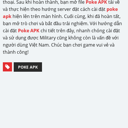
thoại. Sau khi hoàn thành, bạn mở file
Poke APK
tải về
và thực hiện theo hướng server đặt cách cài đặt
poke
apk
hiện lên trên màn hình. Cuối cùng, khi đã hoàn tất,
bạn mở trò chơi và bắt đầu trải nghiệm. Với hướng dẫn
cài đặt
Poke APK
chi tiết trên đây, nhanh chóng cài đặt
và sử dụng được Military cũng không còn là vấn đề với
người dùng Việt Nam. Chúc bạn chơi game vui vẻ và
thành công!
POKE APK